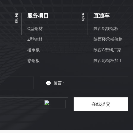
Items
服务项目
train
直通车
C型钢材
陕西铝镁锰板批发
Z型钢材
陕西楼承板价格
楼承板
陕西C型钢厂家
彩钢板
陕西彩钢板加工
在线提交